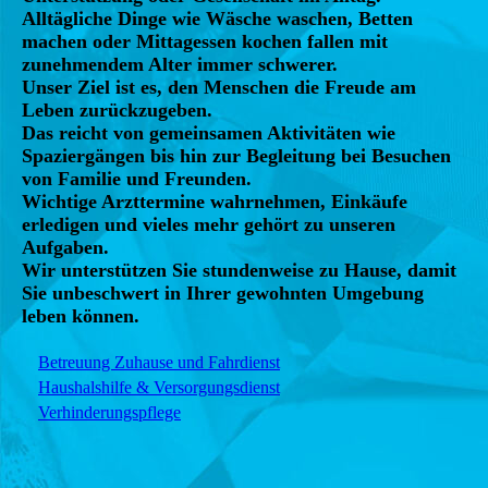
Alltägliche Dinge wie Wäsche waschen, Betten
machen oder Mittagessen kochen fallen mit
zunehmendem Alter immer schwerer.
Unser Ziel ist es, den Menschen die Freude am
Leben zurückzugeben.
Das reicht von gemeinsamen Aktivitäten wie
Spaziergängen bis hin zur Begleitung bei Besuchen
von Familie und Freunden.
Wichtige Arzttermine wahrnehmen, Einkäufe
erledigen und vieles mehr gehört zu unseren
Aufgaben.
Wir unterstützen Sie stundenweise zu Hause, damit
Sie unbeschwert in Ihrer gewohnten Umgebung
leben können.
Betreuung Zuhause und Fahrdienst
Haushalshilfe & Versorgungsdienst
Verhinderungspflege